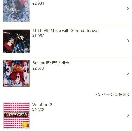
¥2,934
TELL ME / hide with Spread Beaver
¥1,067
BastardEYES / zilch
¥2,670
> 3 ページ目を開く
WooFer!!2
¥2,662