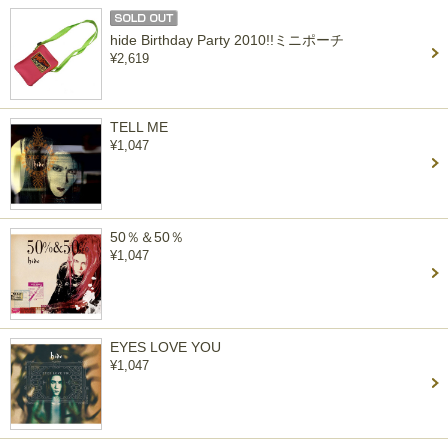
hide Birthday Party 2010!!ミニポーチ
¥2,619
TELL ME
¥1,047
50％＆50％
¥1,047
EYES LOVE YOU
¥1,047