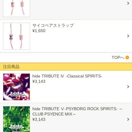
サイコベアストラップ
¥1,650
TOPへ
注目商品
hide TRIBUTE Ⅳ -Classical SPIRITS-
¥3,143
hide TRIBUTE Ⅴ-PSYBORG ROCK SPIRITS- ～
CLUB PSYENCE MIX～
¥3,143