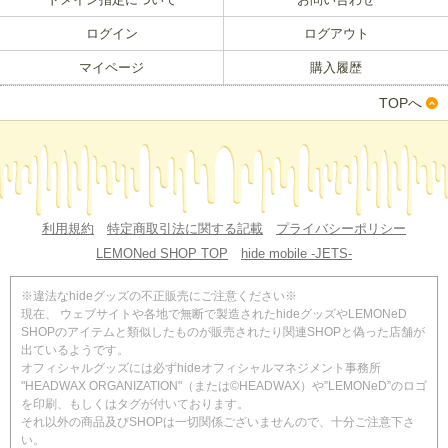
ログイン
ログアウト
マイページ
購入履歴
TOPへ
利用規約
特定商取引法に関する記載
プライバシーポリシー
LEMONed SHOP TOP
hide mobile -JETS-
※違法なhideグッズの不正販売にご注意ください※
現在、 ウェブサイトや各地で無断で製造されたhideグッズやLEMONeD
SHOPのアイテムと類似したものが販売されたり関連SHOPと偽った店舗が
出ているようです。
オフィシャルグッズには必ずhideオフィシャルマネジメント事務所
"HEADWAX ORGANIZATION"（または©HEADWAX）や”LEMONeD”のロゴ
を印刷、もしくはタグが付いております。
それ以外の商品及びSHOPは一切関係ございませんので、十分ご注意下さ
い。