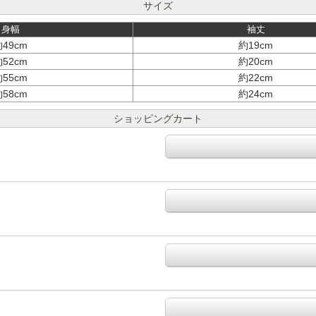
サイズ
身幅
袖丈
49cm
約19cm
52cm
約20cm
55cm
約22cm
58cm
約24cm
ショッピングカート