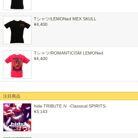
Tシャツ/LEMONed MEX SKULL
¥4,400
Tシャツ/ROMANTICISM LEMONed
¥4,400
注目商品
hide TRIBUTE Ⅳ -Classical SPIRITS-
¥3,143