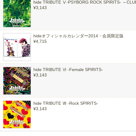
hide TRIBUTE Ⅴ-PSYBORG ROCK SPIRITS- ～CL
¥3,143
hideオフィシャルカレンダー2014・会員限定版
¥4,715
hide TRIBUTE Ⅵ -Female SPIRITS-
¥3,143
hide TRIBUTE Ⅶ -Rock SPIRITS-
¥3,143