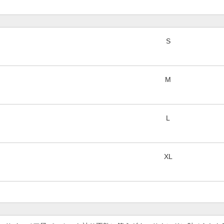
S
M
L
XL