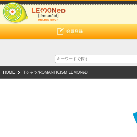
HOME
Tシャツ/ROMANTICISM LEMONeD