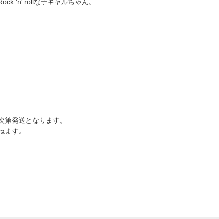
'n' rollな子ギャルちゃん。
次第発送となります。
ねます。