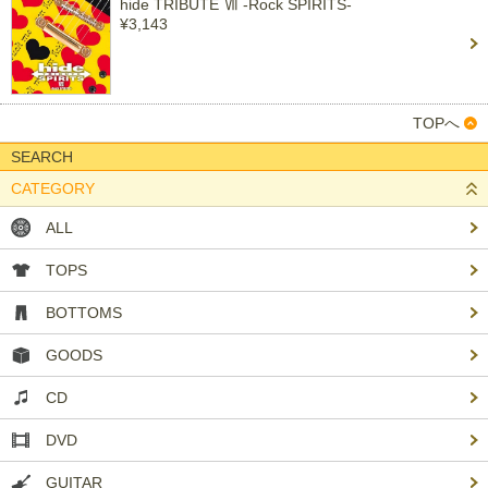
hide TRIBUTE Ⅶ -Rock SPIRITS-
¥3,143
TOPへ
SEARCH
CATEGORY
ALL
TOPS
BOTTOMS
GOODS
CD
DVD
GUITAR