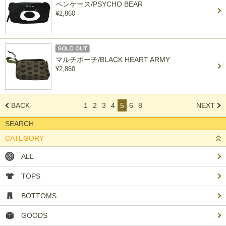
ペンケース/PSYCHO BEAR
¥2,860
マルチポーチ/BLACK HEART ARMY
¥2,860
BACK
1
2
3
4
5
6
8
NEXT
SEARCH
CATEGORY
ALL
TOPS
BOTTOMS
GOODS