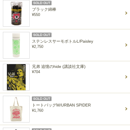
ブラック綿棒
¥550
ステンレスサーモボトルL/Paisley
¥2,750
兄弟 追憶のhide (講談社文庫)
¥704
トートバッグM/URBAN SPIDER
¥1,760