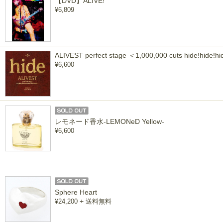
【DVD】ALIVE!
¥6,809
ALIVEST perfect stage ＜1,000,000 cuts hide!hide!h
¥6,600
レモネード香水-LEMONeD Yellow-
¥6,600
Sphere Heart
+
¥24,200
送料無料