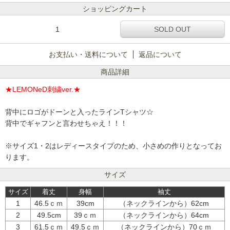
ショッピングカート
1
SOLD OUT
お支払い・送料について
返品について
商品詳細
★LEMONeD刺繍ver.★
背中にロゴがドーンと入ったラインTシャツ☆
背中でギャフンと言わせちゃえ！！！
※サイズ1・2はレディースタイプのため、小さめの作りとなってお
ります。
サイズ
サイズ
着丈
身幅
袖丈
1
46.5ｃｍ
39cm
（ネックラインから）62cm
2
49.5cm
39ｃｍ
（ネックラインから）64cm
3
61.5ｃｍ
49.5ｃｍ
（ネックラインから）70ｃｍ