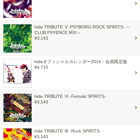
hide TRIBUTE Ⅴ-PSYBORG ROCK SPIRITS- ～
CLUB PSYENCE MIX～
¥3,143
hideオフィシャルカレンダー2014・会員限定版
¥4,715
hide TRIBUTE Ⅵ -Female SPIRITS-
¥3,143
hide TRIBUTE Ⅶ -Rock SPIRITS-
¥3,143