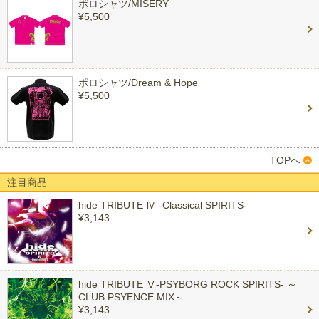
ポロシャツ/MISERY
¥5,500
ポロシャツ/Dream & Hope
¥5,500
TOPへ
注目商品
hide TRIBUTE Ⅳ -Classical SPIRITS-
¥3,143
hide TRIBUTE Ⅴ-PSYBORG ROCK SPIRITS- ～
CLUB PSYENCE MIX～
¥3,143