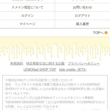
ドメイン指定について
お問い合わせ
ログイン
ログアウト
マイページ
購入履歴
TOPへ
利用規約
特定商取引法に関する記載
プライバシーポリシー
LEMONed SHOP TOP
hide mobile -JETS-
※違法なhideグッズの不正販売にご注意ください※
現在、 ウェブサイトや各地で無断で製造されたhideグッズやLEMONeD
SHOPのアイテムと類似したものが販売されたり関連SHOPと偽った店舗が
出ているようです。
オフィシャルグッズには必ずhideオフィシャルマネジメント事務所
"HEADWAX ORGANIZATION"（または©HEADWAX）や”LEMONeD”のロゴ
を印刷、もしくはタグが付いております。