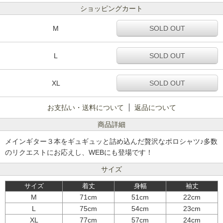
ショッピングカート
M
SOLD OUT
L
SOLD OUT
XL
SOLD OUT
お支払い・送料について
返品について
商品詳細
メインギター３本をギュギュッと詰め込んだ贅沢なポロシャツ♪多数
のリクエストにお応えし、WEBにも登場です！
サイズ
サイズ
着丈
身幅
袖丈
M
71cm
51cm
22cm
L
75cm
54cm
23cm
XL
77cm
57cm
24cm