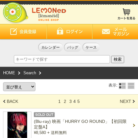
カレンダー
バッグ
ケース
HOME
Search
表示:
BACK
1
2
3
4
5
NEXT
(Blu-ray) 映画「HURRY GO ROUND」【初回限
定盤A】
+
¥8,580
送料無料