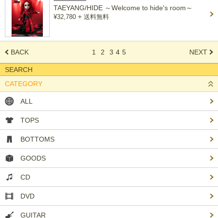
TAEYANG/HIDE ～Welcome to hide's room～
+
¥32,780
送料無料
BACK
1
2
3
4
5
NEXT
SEARCH
CATEGORY
ALL
TOPS
BOTTOMS
GOODS
CD
DVD
GUITAR