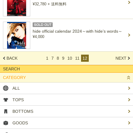
+
¥32,780
送料無料
hide official calendar 2024～with hide’s words～
¥4,000
BACK
1
7
8
9
10
11
12
NEXT
SEARCH
CATEGORY
ALL
TOPS
BOTTOMS
GOODS