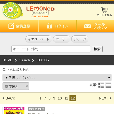
イエローハート
パーカー
ジャージ
HOME
Search
GOODS
さらに絞り込む
表示:
BACK
1
7
8
9
10
11
12
NEXT