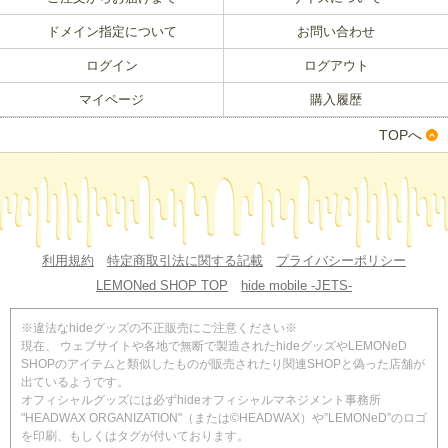
ドメイン指定について
お問い合わせ
ログイン
ログアウト
マイページ
購入履歴
TOPへ
利用規約
特定商取引法に関する記載
プライバシーポリシー
LEMONed SHOP TOP
hide mobile -JETS-
※違法なhideグッズの不正販売にご注意ください※
現在、 ウェブサイトや各地で無断で製造されたhideグッズやLEMONeD
SHOPのアイテムと類似したものが販売されたり関連SHOPと偽った店舗が
出ているようです。
オフィシャルグッズには必ずhideオフィシャルマネジメント事務所
"HEADWAX ORGANIZATION"（または©HEADWAX）や”LEMONeD”のロゴ
を印刷、もしくはタグが付いております。