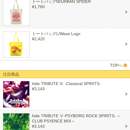
トートバッグM/URBAN SPIDER
¥1,760
トートバッグL/Wave Logo
¥2,420
TOPへ
注目商品
hide TRIBUTE Ⅳ -Classical SPIRITS-
¥3,143
hide TRIBUTE Ⅴ-PSYBORG ROCK SPIRITS- ～
CLUB PSYENCE MIX～
¥3,143