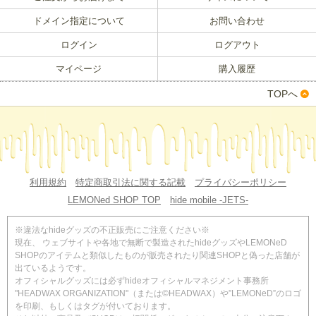
ドメイン指定について
お問い合わせ
ログイン
ログアウト
マイページ
購入履歴
TOPへ
利用規約
特定商取引法に関する記載
プライバシーポリシー
LEMONed SHOP TOP
hide mobile -JETS-
※違法なhideグッズの不正販売にご注意ください※
現在、 ウェブサイトや各地で無断で製造されたhideグッズやLEMONeD
SHOPのアイテムと類似したものが販売されたり関連SHOPと偽った店舗が
出ているようです。
オフィシャルグッズには必ずhideオフィシャルマネジメント事務所
"HEADWAX ORGANIZATION"（または©HEADWAX）や”LEMONeD”のロゴ
を印刷、もしくはタグが付いております。