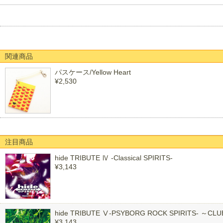
関連商品
パスケース/Yellow Heart
¥2,530
注目商品
hide TRIBUTE Ⅳ -Classical SPIRITS-
¥3,143
hide TRIBUTE Ⅴ-PSYBORG ROCK SPIRITS- ～CL
¥3,143