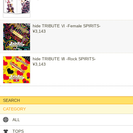
hide TRIBUTE Ⅵ -Female SPIRITS-
¥3,143
hide TRIBUTE Ⅶ -Rock SPIRITS-
¥3,143
SEARCH
CATEGORY
ALL
TOPS