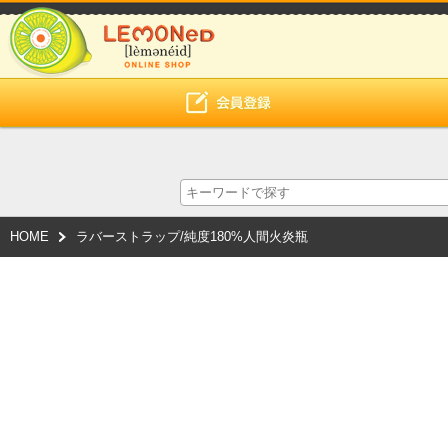
HOME
ラバーストラップ/純度180%人間火炎瓶