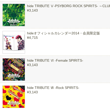
hide TRIBUTE Ⅴ-PSYBORG ROCK SPIRITS- ～CL
¥3,143
hideオフィシャルカレンダー2014・会員限定版
¥4,715
hide TRIBUTE Ⅵ -Female SPIRITS-
¥3,143
hide TRIBUTE Ⅶ -Rock SPIRITS-
¥3,143