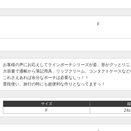
F
お客様の声にお応えしてラインポーチシリーズが姿、形がグッとリニ
大容量で通帳から筆記用具、リップクリーム、コンタクトケースなど
これさえあれば余分なポーチは必要なしっ！！
普段使い、旅行の時にも超便利な作りとなってますっ！
サイズ
縦
F
24